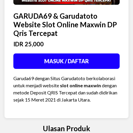
GARUDA69 & Garudatoto
Website Slot Online Maxwin DP
Qris Tercepat
IDR 25,000
MASUK / DAFTAR
Garuda69 dengan Situs Garudatoto berkolaborasi
untuk menjadi website
slot online maxwin
dengan
metode Deposit QRIS Tercepat dan sudah didirikan
sejak 15 Meret 2021 di Jakarta Utara.
Ulasan Produk